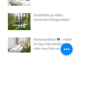
Droonifoto ja video
kinnisvara fotograafias!
Kinnisvarafoto 📷 - milline
on hea foto kinnisvarast ja
miks hea foto on väga
oluline?
Õppimise lainel...
Fotograafina Minu
Unistuste Päeva
perepäeval.