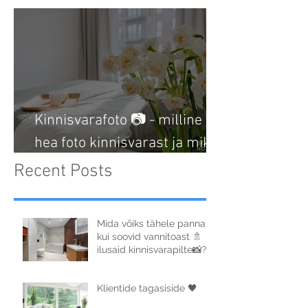
Kinnisvarafoto 📷 - milline on
hea foto kinnisvarast ja miks
hea foto on väga oluline?
Recent Posts
Mida võiks tähele panna,
kui soovid vannitoast 🚿
ilusaid kinnisvarapilte📸?
Klientide tagasiside 🖤