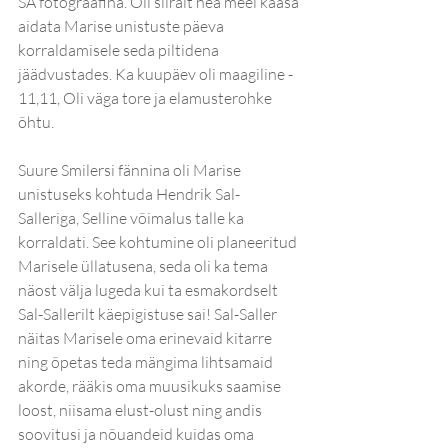
SA fotograafina. Oli siiralt hea meel kaasa 
aidata Marise unistuste päeva 
korraldamisele seda piltidena 
jäädvustades. Ka kuupäev oli maagiline - 
11,11, Oli väga tore ja elamusterohke 
õhtu.
Suure Smilersi fännina oli Marise 
unistuseks kohtuda Hendrik Sal-
Salleriga, Selline võimalus talle ka 
korraldati. See kohtumine oli planeeritud 
Marisele üllatusena, seda oli ka tema 
näost välja lugeda kui ta esmakordselt 
Sal-Sallerilt käepigistuse sai! Sal-Saller 
näitas Marisele oma erinevaid kitarre 
ning õpetas teda mängima lihtsamaid 
akorde, rääkis oma muusikuks saamise 
loost, niisama elust-olust ning andis 
soovitusi ja nõuandeid kuidas oma 