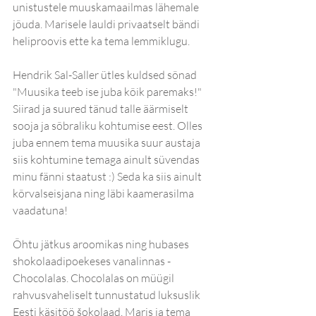
unistustele muuskamaailmas lähemale 
jõuda. Marisele lauldi privaatselt bändi 
heliproovis ette ka tema lemmiklugu.
Hendrik Sal-Saller ütles kuldsed sõnad 
"Muusika teeb ise juba kõik paremaks!"
Siirad ja suured tänud talle äärmiselt 
sooja ja sõbraliku kohtumise eest. Olles 
juba ennem tema muusika suur austaja 
siis kohtumine temaga ainult süvendas 
minu fänni staatust :) Seda ka siis ainult 
kõrvalseisjana ning läbi kaamerasilma 
vaadatuna!
Õhtu jätkus aroomikas ning hubases 
shokolaadipoekeses vanalinnas - 
Chocolalas. Chocolalas on müügil 
rahvusvaheliselt tunnustatud luksuslik 
Eesti käsitöö šokolaad. Maris ja tema 