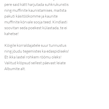
pere said kätt harjutada suhkrukunstis 
ning muffinite kaunistamises, maitsta 
pakuti käsitöökomme ja kaunite 
muffinite kõrvale sooja teed. Kindlasti 
soovitan seda poekest külastada, te ei 
kahetse!
Kõigile korraldajatele suur tunnustus 
ning jõudu tegemistes ka edaspidiseks! 
Et ikka lastel rohkem rõõmu oleks! 
Valitud klõpsud sellest päevast leiate 
Albumite alt.